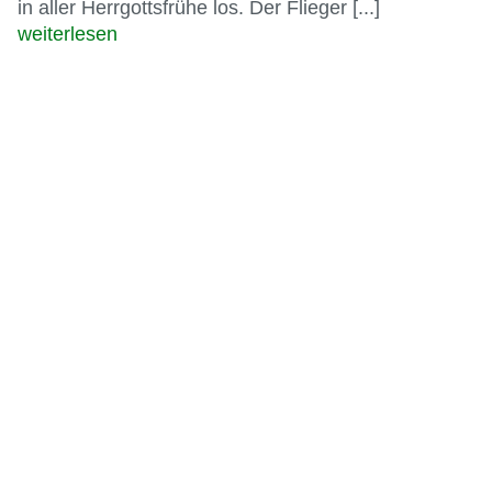
Geselligkeit gesegnet Start:Am 3. Oktober ging es
in aller Herrgottsfrühe los. Der Flieger [...]
weiterlesen
Unsere Diözesangruppe nahm am
Marsch für das Leben teil
Der Marsch für das Leben fand auch dieses Jahr
wieder in zwei Städten gleichzeitig statt: Berlin und
Köln. In Berlin waren auch dieses Jahr wieder
Mitglieder der Diözesangruppe Berlin des BKU mit