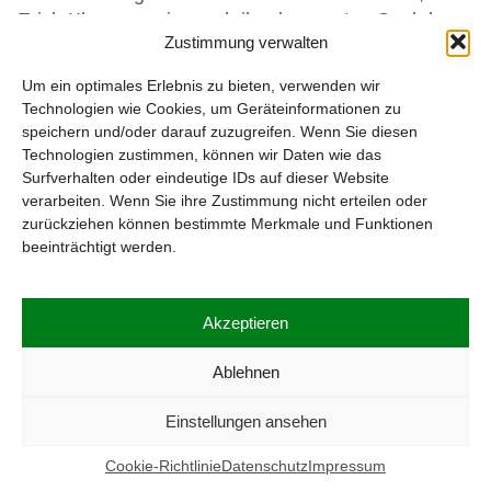
Zustimmung verwalten
Um ein optimales Erlebnis zu bieten, verwenden wir
Technologien wie Cookies, um Geräteinformationen zu
speichern und/oder darauf zuzugreifen. Wenn Sie diesen
Technologien zustimmen, können wir Daten wie das
Heilige Messe und Biergartenabend
Surfverhalten oder eindeutige IDs auf dieser Website
verarbeiten. Wenn Sie ihre Zustimmung nicht erteilen oder
Über 30 Mitglieder, Gäste und Freunde der
zurückziehen können bestimmte Merkmale und Funktionen
Diözesangruppe Berlin-Brandenburg des BKU
beeinträchtigt werden.
nahmen am 26. August 2024 abends zunächst an
einer Heiligen Messe teil, die der Geistliche Berater
der Diözesangruppe Dr. Josef Wieneke [...]
Akzeptieren
weiterlesen
Ablehnen
Einstellungen ansehen
Cookie-Richtlinie
Datenschutz
Impressum