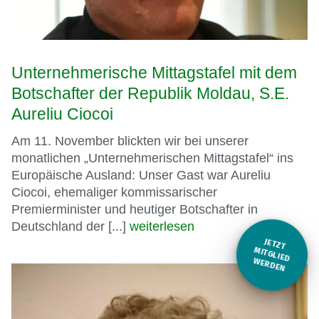
Unternehmerische Mittagstafel mit dem
Botschafter der Republik Moldau, S.E.
Aureliu Ciocoi
Am 11. November blickten wir bei unserer
monatlichen „Unternehmerischen Mittagstafel“ ins
Europäische Ausland: Unser Gast war Aureliu
Ciocoi, ehemaliger kommissarischer
Premierminister und heutiger Botschafter in
Deutschland der [...]
weiterlesen
JETZT
M
ITGLIED W
ERDEN