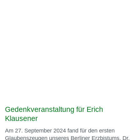
Gedenkveranstaltung für Erich
Klausener
Am 27. September 2024 fand für den ersten
Glaubenszeugen unseres Berliner Erzbistums, Dr.
Erich Klausener, im nach ihm benannten Saal des
Bundesministeriums für Digitales und Verkehr, ein
ehrendes Gedenken statt, an dem eine Delegation
[...]
weiterlesen