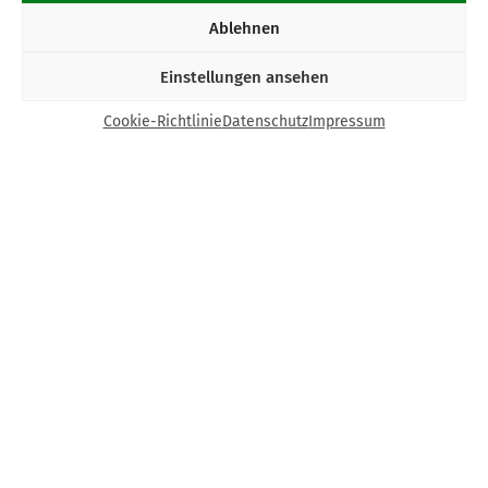
Ablehnen
Einstellungen ansehen
Cookie-Richtlinie
Datenschutz
Impressum
Kontakt
Bund Katholischer Unternehmer e.V.
Horbeller Str. 19
50858 Köln
E-Mail:
info@bku.de
Telefon: 02 21 / 272 37 – 0
BKU vor Ort
Aachen
Augsburg