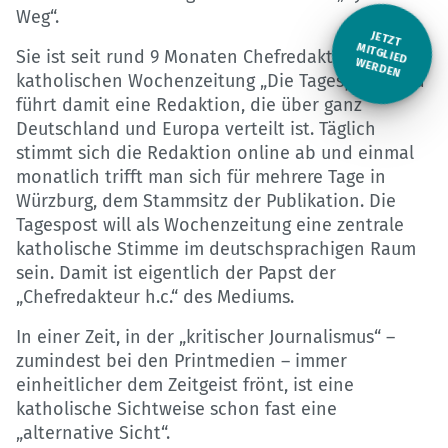
Weg“.
JETZT
M
Sie ist seit rund 9 Monaten Chefredakteurin der
ITGLIED W
ERDEN
katholischen Wochenzeitung „Die Tagespost“ und
führt damit eine Redaktion, die über ganz
Deutschland und Europa verteilt ist. Täglich
stimmt sich die Redaktion online ab und einmal
monatlich trifft man sich für mehrere Tage in
Würzburg, dem Stammsitz der Publikation. Die
Tagespost will als Wochenzeitung eine zentrale
katholische Stimme im deutschsprachigen Raum
sein. Damit ist eigentlich der Papst der
„Chefredakteur h.c.“ des Mediums.
In einer Zeit, in der „kritischer Journalismus“ –
zumindest bei den Printmedien – immer
einheitlicher dem Zeitgeist frönt, ist eine
katholische Sichtweise schon fast eine
„alternative Sicht“.