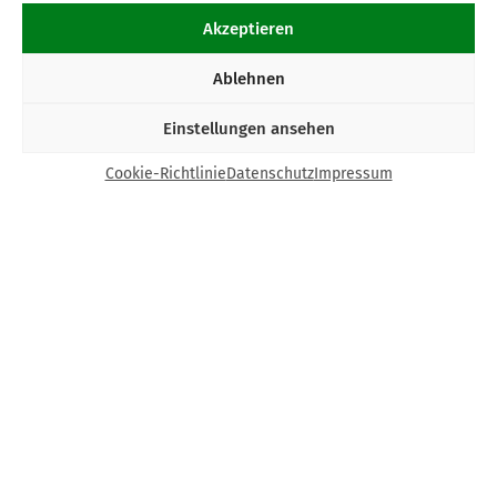
Akzeptieren
Ablehnen
Einstellungen ansehen
Cookie-Richtlinie
Datenschutz
Impressum
Kontakt
Bund Katholischer Unternehmer e.V.
Horbeller Str. 19
50858 Köln
E-Mail:
info@bku.de
Telefon: 02 21 / 272 37 – 0
BKU vor Ort