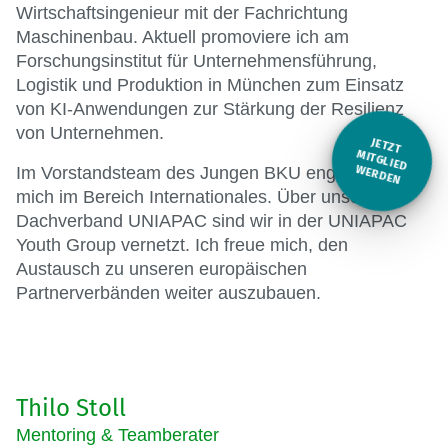
Wirtschaftsingenieur mit der Fachrichtung
Maschinenbau. Aktuell promoviere ich am
Forschungsinstitut für Unternehmensführung,
Logistik und Produktion in München zum Einsatz
von KI-Anwendungen zur Stärkung der Resilienz
von Unternehmen.
JETZT
M
Im Vorstandsteam des Jungen BKU engagiere ich
ITGLIED W
ERDEN
mich im Bereich Internationales. Über unseren
Dachverband UNIAPAC sind wir in der UNIAPAC
Youth Group vernetzt. Ich freue mich, den
Austausch zu unseren europäischen
Partnerverbänden weiter auszubauen.
Thilo Stoll
Mentoring & Teamberater