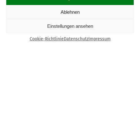
Ablehnen
Einstellungen ansehen
Cookie-Richtlinie
Datenschutz
Impressum
Kontakt
Bund Katholischer Unternehmer e.V.
Horbeller Str. 19
50858 Köln
E-Mail:
info@bku.de
Telefon: 02 21 / 272 37 – 0
BKU vor Ort
Aachen
Augsburg