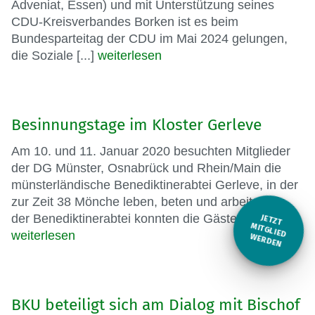
Adveniat, Essen) und mit Unterstützung seines
CDU-Kreisverbandes Borken ist es beim
Bundesparteitag der CDU im Mai 2024 gelungen,
die Soziale [...]
weiterlesen
Besinnungstage im Kloster Gerleve
Am 10. und 11. Januar 2020 besuchten Mitglieder
der DG Münster, Osnabrück und Rhein/Main die
münsterländische Benediktinerabtei Gerleve, in der
zur Zeit 38 Mönche leben, beten und arbeiten. In
der Benediktinerabtei konnten die Gäste [...]
JETZT
M
weiterlesen
ITGLIED W
ERDEN
BKU beteiligt sich am Dialog mit Bischof