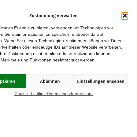
Zustimmung verwalten
Kurpfalz
Regensburg
imales Erlebnis zu bieten, verwenden wir Technologien wie
Leipzig
Rhein/Main
m Geräteinformationen zu speichern und/oder darauf
Magdeburg
Ruhrgebiet
n. Wenn Sie diesen Technologien zustimmen, können wir Daten
München
Saar/Trier
rfverhalten oder eindeutige IDs auf dieser Website verarbeiten.
Münster
Stuttgart
hre Zustimmung nicht erteilen oder zurückziehen können
Osnabrück
Würzburg
 Merkmale und Funktionen beeinträchtigt werden.
Paderborn
Passau
ptieren
Ablehnen
Einstellungen ansehen
OOKIE-RICHTLINIE (EU)
Cookie-Richtlinie
Datenschutz
Impressum