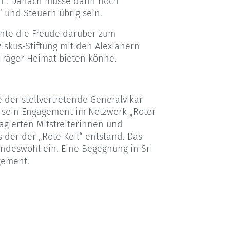
nen . Danach müsse dann noch
“ und Steuern übrig sein.
hte die Freude darüber zum
iskus-Stiftung mit den Alexianern
Träger Heimat bieten könne.
e der stellvertretende Generalvikar
, sein Engagement im Netzwerk „Roter
gagierten Mitstreiterinnen und
s der der „Rote Keil“ entstand. Das
indeswohl ein. Eine Begegnung in Sri
gement.