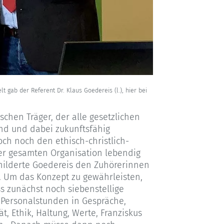
t gab der Referent Dr. Klaus Goedereis (l.), hier bei
chen Träger, der alle gesetzlichen
und und dabei zukunftsfähig
noch noch den ethisch-christlich-
der gesamten Organisation lebendig
childerte Goedereis den Zuhörerinnen
. Um das Konzept zu gewährleisten,
ss zunächst noch siebenstellige
-Personalstunden in Gespräche,
ät, Ethik, Haltung, Werte, Franziskus