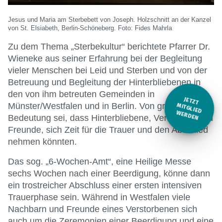
Jesus und Maria am Sterbebett von Joseph. Holzschnitt an der Kanzel
von St. Elsiabeth, Berlin-Schöneberg. Foto: Fides Mahrla
Zu dem Thema „Sterbekultur“ berichtete Pfarrer Dr.
Wieneke aus seiner Erfahrung bei der Begleitung
vieler Menschen bei Leid und Sterben und von der
Betreuung und Begleitung der Hinterbliebenen in
den von ihm betreuten Gemeinden in
JETZT
Münster/Westfalen und in Berlin. Von großer
M
ITGLIED W
ERDEN
Bedeutung sei, dass Hinterbliebene, Verwandte und
Freunde, sich Zeit für die Trauer und den Abschied
nehmen könnten.
Das sog. „6-Wochen-Amt“, eine Heilige Messe
sechs Wochen nach einer Beerdigung, könne dann
ein trostreicher Abschluss einer ersten intensiven
Trauerphase sein. Während in Westfalen viele
Nachbarn und Freunde eines Verstorbenen sich
auch um die Zeremonien einer Beerdigung und eine