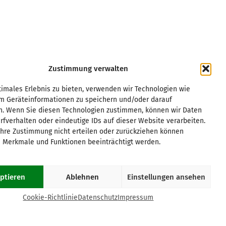
Zustimmung verwalten
Kurpfalz
Regensburg
imales Erlebnis zu bieten, verwenden wir Technologien wie
Leipzig
Rhein/Main
um Geräteinformationen zu speichern und/oder darauf
Magdeburg
Ruhrgebiet
n. Wenn Sie diesen Technologien zustimmen, können wir Daten
München
Saar/Trier
rfverhalten oder eindeutige IDs auf dieser Website verarbeiten.
Münster
Stuttgart
hre Zustimmung nicht erteilen oder zurückziehen können
Osnabrück
Würzburg
 Merkmale und Funktionen beeinträchtigt werden.
Paderborn
Passau
ptieren
Ablehnen
Einstellungen ansehen
COOKIE-RICHTLINIE (EU)
Cookie-Richtlinie
Datenschutz
Impressum