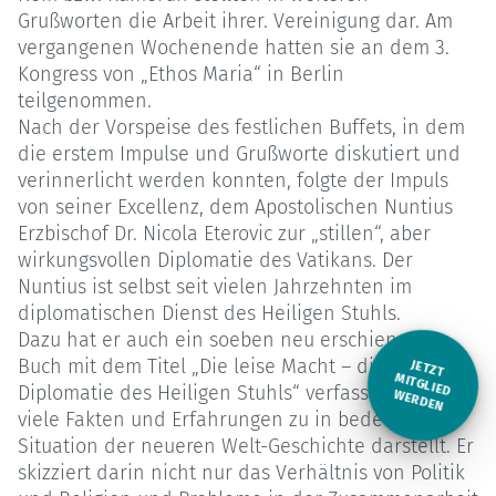
Grußworten die Arbeit ihrer. Vereinigung dar. Am
vergangenen Wochenende hatten sie an dem 3.
Kongress von „Ethos Maria“ in Berlin
teilgenommen.
Nach der Vorspeise des festlichen Buffets, in dem
die erstem Impulse und Grußworte diskutiert und
verinnerlicht werden konnten, folgte der Impuls
von seiner Excellenz, dem Apostolischen Nuntius
Erzbischof Dr. Nicola Eterovic zur „stillen“, aber
wirkungsvollen Diplomatie des Vatikans. Der
Nuntius ist selbst seit vielen Jahrzehnten im
diplomatischen Dienst des Heiligen Stuhls.
Dazu hat er auch ein soeben neu erschienenes
Buch mit dem Titel „Die leise Macht – die
JETZT
M
Diplomatie des Heiligen Stuhls“ verfasst, in dem er
ITGLIED W
ERDEN
viele Fakten und Erfahrungen zu in bedeutsamen
Situation der neueren Welt-Geschichte darstellt. Er
skizziert darin nicht nur das Verhältnis von Politik