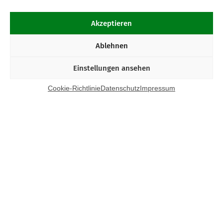
Akzeptieren
Ablehnen
Einstellungen ansehen
Cookie-Richtlinie
Datenschutz
Impressum
Kontakt
Bund Katholischer Unternehmer e.V.
Horbeller Str. 19
50858 Köln
E-Mail:
info@bku.de
Telefon: 02 21 / 272 37 – 0
BKU vor Ort