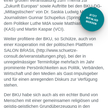
einer großen Veranstaltung zum Thema zur
„Zukunft Europas“ sowie Auftritte bei den BKU-DG-
„Mittagstischen“ von Dr. Saskia Ludwig MdL, dem
JETZT
Journalisten Gunnar Schupelius (Springer-Verlag),
M
ITGLIED W
ERDEN
dem Politiker Luthe MdA sowie Matthias Schäfer
(KAS) und Martin Kaspar (VCI).
Weiter profitiere der BKU, so Schütze, auch von
einer Kooperation mit der politischen Plattform
SALON BRASIL (http://www.schuetze-
consult.de/veranstaltungen.php), bei der in
unregelmässiger Terminfolge mehrfach im Jahr
prominente Persönlichkeiten aus Politik, Verbänden,
Wirtschaft und den Medien als Gast-Impulsgeber
und für einen anregenden Diskurs zur Verfügung
stehen.
Der BKU habe sich auch als ein echter Bund von
Menschen mit einer gemeinsamen religiösen und
geistig-geistlichen Grundüberzeugung in den