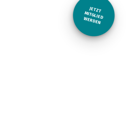
JE
T
Z
T
ITG
LIE
D
E
R
D
E
M
W
N