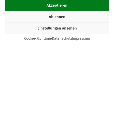
Akzeptieren
Ablehnen
Einstellungen ansehen
Cookie-Richtlinie
Datenschutz
Impressum
Kontakt
Bund Katholischer Unternehmer e.V.
Horbeller Str. 19
50858 Köln
E-Mail:
info@bku.de
Telefon: 02 21 / 272 37 – 0
BKU vor Ort