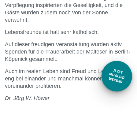
Verpflegung inspirierten die Geselligkeit, und die
Gäste wurden zudem noch von der Sonne
verwöhnt.
Lebensfreunde ist halt sehr katholisch.
Auf dieser freudigen Veranstaltung wurden aktiv
Spenden für die Trauerarbeit der Malteser in Berlin-
Köpenick gesammelt.
Auch im realen Leben sind Freud und Leid oft sehr
JETZT
M
eng bei einander und manchmal können beide auch
ITGLIED W
ERDEN
voreinander profitieren.
Dr. Jörg W. Höwer