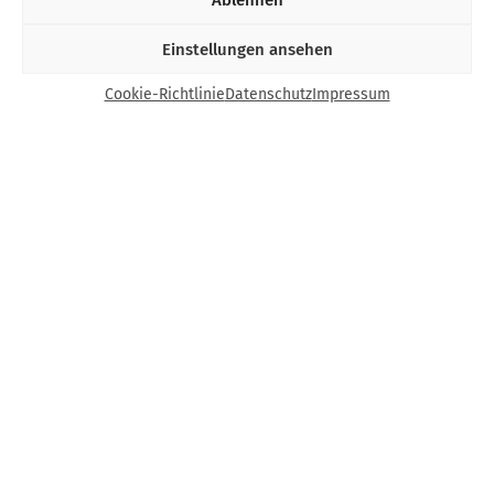
Einstellungen ansehen
Cookie-Richtlinie
Datenschutz
Impressum
Kontakt
Bund Katholischer Unternehmer e.V.
Horbeller Str. 19
50858 Köln
E-Mail:
info@bku.de
Telefon: 02 21 / 272 37 – 0
BKU vor Ort
Aachen
Augsburg
Bamberg