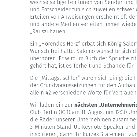
wechselseitige Feintunen von Sender und
und Entscheider tun sich zuweilen schwer 
Erteilen von Anweisungen erscheint oft der
und andere Medien verleiten immer wieder
„Rauszuhauen“.
Ein „Hörendes Herz“ erbat sich König Salom
Wunsch frei hatte. Salomo wünschte sich di
überhören. Er wird im Buch der Sprüche ziti
gehört hat, ist es Torheit und Schande für i
Die „Mittagstischler“ waren sich einig: die 
der Grundvoraussetzungen für den Aufbau v
allein 42 verschiedene Worte für Vertrauen
Wir laden ein zur
nächsten „Unternehmeris
Club Berlin (ICB) am 11. August um 12:30 Uh
die Räder unserer Unternehmen zusammenhä
3-Minuten Stand-Up Keynote-Speaker und 
inspirieren, dann Ihr kurzes Statement z