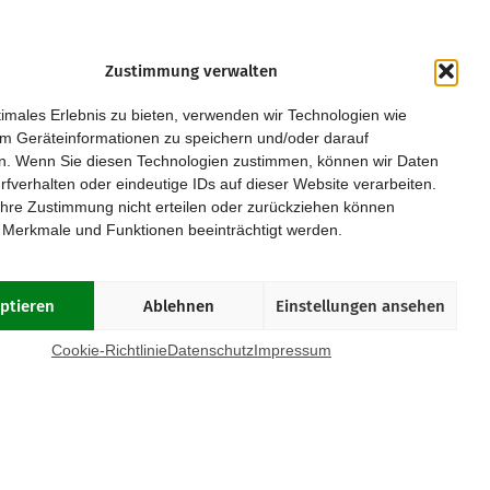
Zustimmung verwalten
Kurpfalz
Regensburg
imales Erlebnis zu bieten, verwenden wir Technologien wie
Leipzig
Rhein/Main
m Geräteinformationen zu speichern und/oder darauf
Magdeburg
Ruhrgebiet
n. Wenn Sie diesen Technologien zustimmen, können wir Daten
München
Saar/Trier
rfverhalten oder eindeutige IDs auf dieser Website verarbeiten.
Münster
Stuttgart
hre Zustimmung nicht erteilen oder zurückziehen können
Osnabrück
Würzburg
 Merkmale und Funktionen beeinträchtigt werden.
Paderborn
Passau
ptieren
Ablehnen
Einstellungen ansehen
OOKIE-RICHTLINIE (EU)
Cookie-Richtlinie
Datenschutz
Impressum