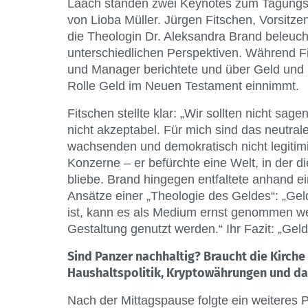
Laach standen zwei Keynotes zum Tagungs
von Lioba Müller. Jürgen Fitschen, Vorsitz
die Theologin Dr. Aleksandra Brand beleu
unterschiedlichen Perspektiven. Während Fi
und Manager berichtete und über Geld und P
Rolle Geld im Neuen Testament einnimmt.
Fitschen stellte klar: „Wir sollten nicht sage
nicht akzeptabel. Für mich sind das neutrale 
wachsenden und demokratisch nicht legitimi
Konzerne – er befürchte eine Welt, in der d
bliebe. Brand hingegen entfaltete anhand e
Ansätze einer „Theologie des Geldes“: „Geld i
ist, kann es als Medium ernst genommen we
Gestaltung genutzt werden.“ Ihr Fazit: „Ge
Sind Panzer nachhaltig? Braucht die Kirc
Haushaltspolitik, Kryptowährungen und da
Nach der Mittagspause folgte ein weiteres 