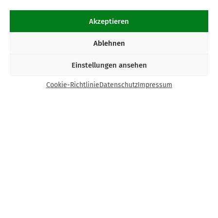
Akzeptieren
Ablehnen
Einstellungen ansehen
Cookie-Richtlinie
Datenschutz
Impressum
Kontakt
Bund Katholischer Unternehmer e.V.
Horbeller Str. 19
50858 Köln
E-Mail:
info@bku.de
Telefon: 02 21 / 272 37 – 0
BKU vor Ort