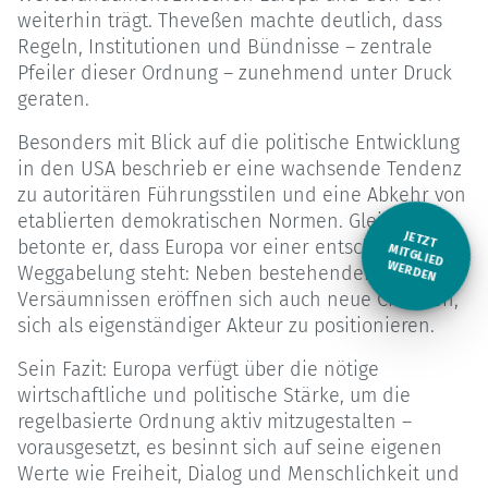
weiterhin trägt. Theveßen machte deutlich, dass
Regeln, Institutionen und Bündnisse – zentrale
Pfeiler dieser Ordnung – zunehmend unter Druck
geraten.
Besonders mit Blick auf die politische Entwicklung
in den USA beschrieb er eine wachsende Tendenz
zu autoritären Führungsstilen und eine Abkehr von
etablierten demokratischen Normen. Gleichzeitig
JETZT
betonte er, dass Europa vor einer entscheidenden
M
ITGLIED W
ERDEN
Weggabelung steht: Neben bestehenden
Versäumnissen eröffnen sich auch neue Chancen,
sich als eigenständiger Akteur zu positionieren.
Sein Fazit: Europa verfügt über die nötige
wirtschaftliche und politische Stärke, um die
regelbasierte Ordnung aktiv mitzugestalten –
vorausgesetzt, es besinnt sich auf seine eigenen
Werte wie Freiheit, Dialog und Menschlichkeit und