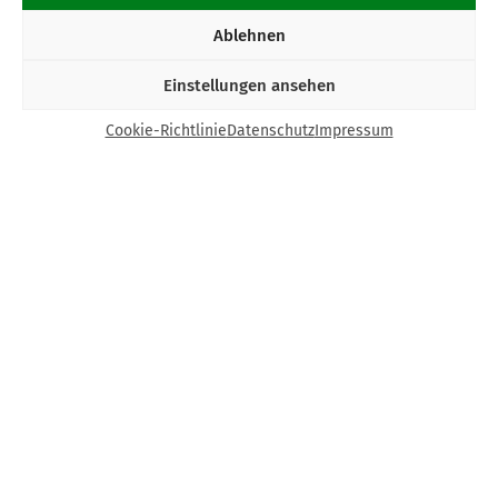
Ablehnen
Einstellungen ansehen
Cookie-Richtlinie
Datenschutz
Impressum
Kontakt
Bund Katholischer Unternehmer e.V.
Horbeller Str. 19
50858 Köln
E-Mail:
info@bku.de
Telefon: 02 21 / 272 37 – 0
BKU vor Ort
Aachen
Augsburg