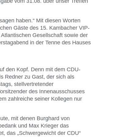
usgabe vom 31.08. über unser Treffen
 sagen haben.“ Mit diesen Worten
ichen Gäste des 15. Kambacher VIP-
 Atlantischen Gesellschaft sowie der
nerstagabend in der Tenne des Hauses
 auf den Kopf. Denn mit dem CDU-
s Redner zu Gast, der sich als
ags, stellvertretender
 Vorsitzender des Innenausschusses
dem zahlreiche seiner Kollegen nur
ibute, mit denen Burghard von
bedank und Max Krieger das
et, das „Schwergewicht der CDU“