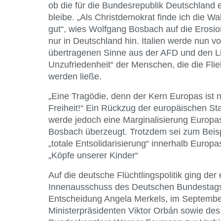
ob die für die Bundesrepublik Deutschland ei
bleibe. „Als Christdemokrat finde ich die W
gut“, wies Wolfgang Bosbach auf die Erosio
nur in Deutschland hin. Italien werde nun von
übertragenen Sinne aus der AFD und den Lin
Unzufriedenheit“ der Menschen, die die Flie
werden ließe.
„Eine Tragödie, denn der Kern Europas ist 
Freiheit!“ Ein Rückzug der europäischen Sta
werde jedoch eine Marginalisierung Europas
Bosbach überzeugt. Trotzdem sei zum Beispi
„totale Entsolidarisierung“ innerhalb Europas
„Köpfe unserer Kinder“
Auf die deutsche Flüchtlingspolitik ging de
Innenausschuss des Deutschen Bundestags e
Entscheidung Angela Merkels, im September
Ministerpräsidenten Viktor Orbán sowie des