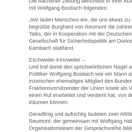
Die Aachener Zeitung berichtete in ihrer A
mit Wolfgang Bosbach folgendes:
„Wir laden Menschen ein, die uns etwas zu
begrüßte Burghard von Reumont die zahlre
Talks, der in Kooperation mit der Deutschen
Gesellschaft für Sicherheitspolitik am Don
Kambach stattfand.
Eschweiler-Kinzweiler –
Und traf damit den sprichwörtlichen Nagel
Politiker Wolfgang Bosbach war ein Mann al
inzwischen ehemaliges Mitglied des Bundest
Fraktionsvorsitzender der Union sowie als
einen Ruf erarbeitet und verdient hat, von 
träumen können.
Geradlinig und aufrichtig lauteten zwei Attr
Reumont, der gemeinsam mit Wolfgang Ha
Organisationsteam der Gesprächsreihe bild