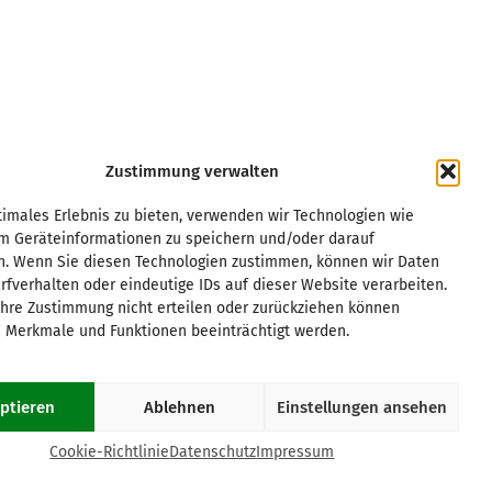
Zustimmung verwalten
Kurpfalz
Regensburg
imales Erlebnis zu bieten, verwenden wir Technologien wie
Leipzig
Rhein/Main
um Geräteinformationen zu speichern und/oder darauf
Magdeburg
Ruhrgebiet
n. Wenn Sie diesen Technologien zustimmen, können wir Daten
München
Saar/Trier
rfverhalten oder eindeutige IDs auf dieser Website verarbeiten.
Münster
Stuttgart
hre Zustimmung nicht erteilen oder zurückziehen können
Osnabrück
Würzburg
 Merkmale und Funktionen beeinträchtigt werden.
Paderborn
Passau
ptieren
Ablehnen
Einstellungen ansehen
COOKIE-RICHTLINIE (EU)
Cookie-Richtlinie
Datenschutz
Impressum