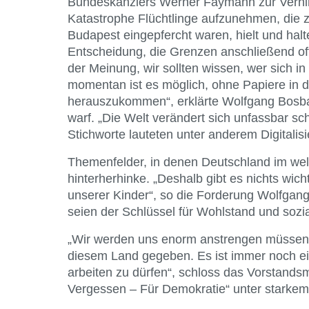
Bundeskanzlers Werner Faymann zur Verhi
Katastrophe Flüchtlinge aufzunehmen, die 
Budapest eingepfercht waren, hielt und halte 
Entscheidung, die Grenzen anschließend offe
der Meinung, wir sollten wissen, wer sich i
momentan ist es möglich, ohne Papiere in d
herauszukommen“, erklärte Wolfgang Bosbach
warf. „Die Welt verändert sich unfassbar sch
Stichworte lauteten unter anderem Digitalisi
Themenfelder, in denen Deutschland im welt
hinterherhinke. „Deshalb gibt es nichts wicht
unserer Kinder“, so die Forderung Wolfgan
seien der Schlüssel für Wohlstand und sozi
„Wir werden uns enorm anstrengen müssen.
diesem Land gegeben. Es ist immer noch ei
arbeiten zu dürfen“, schloss das Vorstands
Vergessen – Für Demokratie“ unter starkem