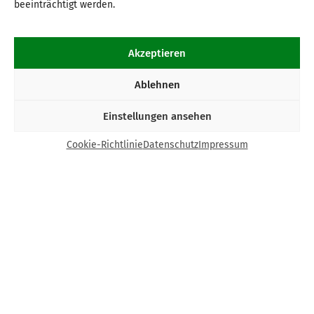
beeinträchtigt werden.
Akzeptieren
Ablehnen
Einstellungen ansehen
Cookie-Richtlinie
Datenschutz
Impressum
Kontakt
Bund Katholischer Unternehmer e.V.
Horbeller Str. 19
50858 Köln
E-Mail:
info@bku.de
Telefon: 02 21 / 272 37 – 0