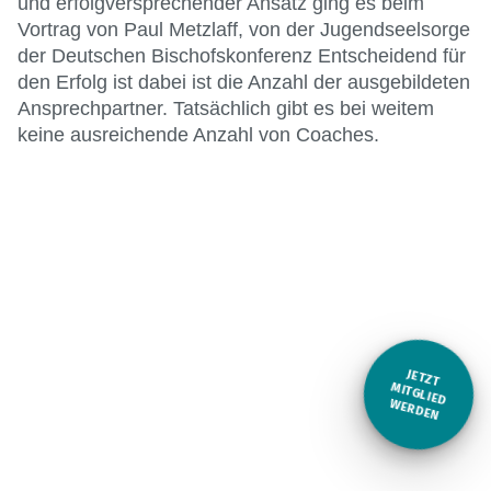
und erfolgversprechender Ansatz ging es beim
Vortrag von Paul Metzlaff, von der Jugendseelsorge
der Deutschen Bischofskonferenz Entscheidend für
den Erfolg ist dabei ist die Anzahl der ausgebildeten
Ansprechpartner. Tatsächlich gibt es bei weitem
keine ausreichende Anzahl von Coaches.
JETZT
M
ITGLIED W
ERDEN