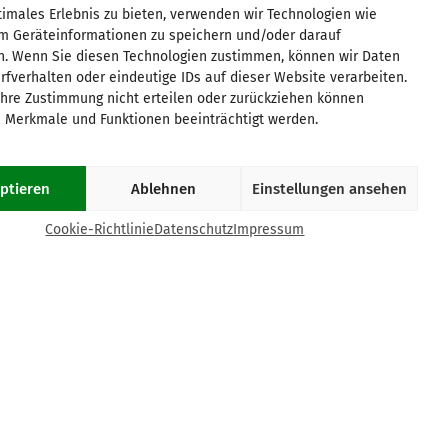
imales Erlebnis zu bieten, verwenden wir Technologien wie
Leipzig
Rhein/Main
um Geräteinformationen zu speichern und/oder darauf
Magdeburg
Ruhrgebiet
n. Wenn Sie diesen Technologien zustimmen, können wir Daten
München
Saar/Trier
rfverhalten oder eindeutige IDs auf dieser Website verarbeiten.
Münster
Stuttgart
hre Zustimmung nicht erteilen oder zurückziehen können
Osnabrück
Würzburg
 Merkmale und Funktionen beeinträchtigt werden.
Paderborn
Passau
ptieren
Ablehnen
Einstellungen ansehen
COOKIE-RICHTLINIE (EU)
Cookie-Richtlinie
Datenschutz
Impressum