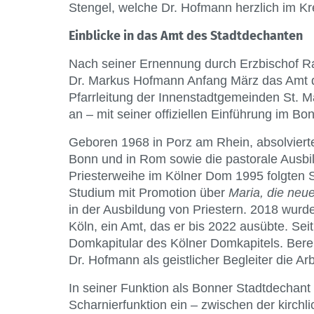
Stengel, welche Dr. Hofmann herzlich im K
Einblicke in das Amt des Stadtdechanten
Nach seiner Ernennung durch Erzbischof Rai
Dr. Markus Hofmann Anfang März das Amt d
Pfarrleitung der Innenstadtgemeinden St. M
an – mit seiner offiziellen Einführung im B
Geboren 1968 in Porz am Rhein, absolviert
Bonn und in Rom sowie die pastorale Ausbil
Priesterweihe im Kölner Dom 1995 folgten S
Studium mit Promotion über
Maria, die neu
in der Ausbildung von Priestern. 2018 wurd
Köln, ein Amt, das er bis 2022 ausübte. Sei
Domkapitular des Kölner Domkapitels. Bereit
Dr. Hofmann als geistlicher Begleiter die A
In seiner Funktion als Bonner Stadtdechan
Scharnierfunktion ein – zwischen der kirch