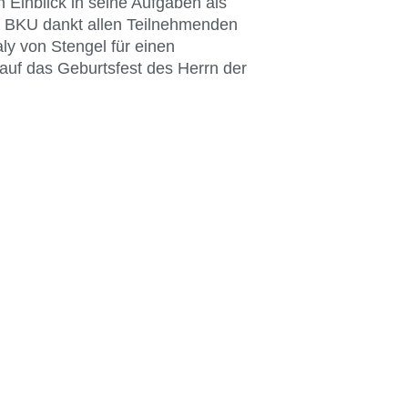
Einblick in seine Aufgaben als
s BKU dankt allen Teilnehmenden
ly von Stengel für einen
auf das Geburtsfest des Herrn der
BKU vor Ort
Aachen
Erfurt