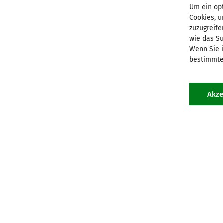
Augsburg
Freiburg
Um ein opt
Cookies, 
Bamberg
Fulda
zuzugreife
Berlin-Brandenburg
Görlitz
wie das Su
Bonn
Hamburg
Wenn Sie i
Dresden
Hannover/Hildesheim
bestimmte
Düsseldorf
Koblenz
Eichstätt
Köln
Akze
IMPRESSUM
DATENSCHUTZ
LINKS