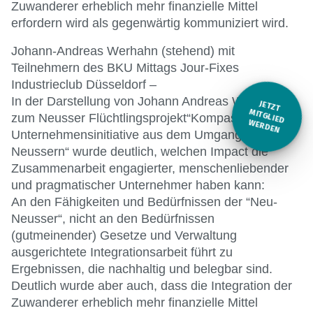
Zuwanderer erheblich mehr finanzielle Mittel
erfordern wird als gegenwärtig kommuniziert wird.
Johann-Andreas Werhahn (stehend) mit
Teilnehmern des BKU Mittags Jour-Fixes
Industrieclub Düsseldorf –
In der Darstellung von Johann Andreas Werhahn
JETZT
M
zum Neusser Flüchtlingsprojekt“Kompass D – eine
ITGLIED W
ERDEN
Unternehmensinitiative aus dem Umgang mit Neu-
Neussern“ wurde deutlich, welchen Impact die
Zusammenarbeit engagierter, menschenliebender
und pragmatischer Unternehmer haben kann:
An den Fähigkeiten und Bedürfnissen der “Neu-
Neusser“, nicht an den Bedürfnissen
(gutmeinender) Gesetze und Verwaltung
ausgerichtete Integrationsarbeit führt zu
Ergebnissen, die nachhaltig und belegbar sind.
Deutlich wurde aber auch, dass die Integration der
Zuwanderer erheblich mehr finanzielle Mittel