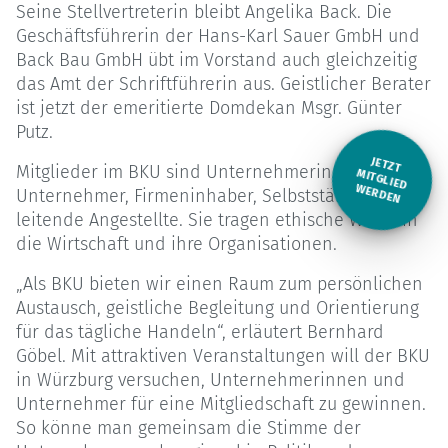
Seine Stellvertreterin bleibt Angelika Back. Die
Geschäftsführerin der Hans-Karl Sauer GmbH und
Back Bau GmbH übt im Vorstand auch gleichzeitig
das Amt der Schriftführerin aus. Geistlicher Berater
ist jetzt der emeritierte Domdekan Msgr. Günter
Putz.
JETZT
Mitglieder im BKU sind Unternehmerinnen und
M
ITGLIED W
ERDEN
Unternehmer, Firmeninhaber, Selbstständige und
leitende Angestellte. Sie tragen ethische Werte in
die Wirtschaft und ihre Organisationen.
„Als BKU bieten wir einen Raum zum persönlichen
Austausch, geistliche Begleitung und Orientierung
für das tägliche Handeln“, erläutert Bernhard
Göbel. Mit attraktiven Veranstaltungen will der BKU
in Würzburg versuchen, Unternehmerinnen und
Unternehmer für eine Mitgliedschaft zu gewinnen.
So könne man gemeinsam die Stimme der