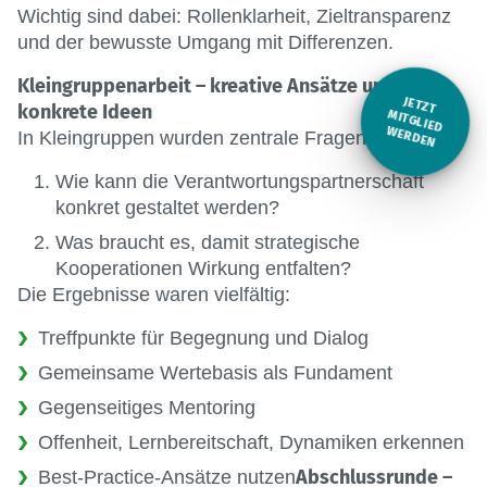
Wichtig sind dabei: Rollenklarheit, Zieltransparenz
und der bewusste Umgang mit Differenzen.
Kleingruppenarbeit – kreative Ansätze und
JETZT
konkrete Ideen
M
ITGLIED W
ERDEN
In Kleingruppen wurden zentrale Fragen diskutiert:
Wie kann die Verantwortungspartnerschaft
konkret gestaltet werden?
Was braucht es, damit strategische
Kooperationen Wirkung entfalten?
Die Ergebnisse waren vielfältig:
Treffpunkte für Begegnung und Dialog
Gemeinsame Wertebasis als Fundament
Gegenseitiges Mentoring
Offenheit, Lernbereitschaft, Dynamiken erkennen
Abschlussrunde –
Best-Practice-Ansätze nutzen