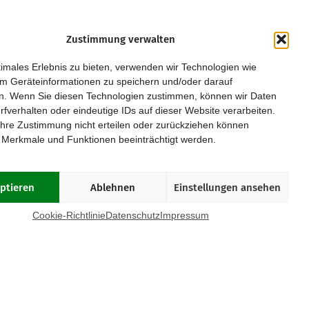
Zustimmung verwalten
Kurpfalz
Regensburg
imales Erlebnis zu bieten, verwenden wir Technologien wie
Leipzig
Rhein/Main
m Geräteinformationen zu speichern und/oder darauf
Magdeburg
Ruhrgebiet
n. Wenn Sie diesen Technologien zustimmen, können wir Daten
München
Saar/Trier
rfverhalten oder eindeutige IDs auf dieser Website verarbeiten.
Münster
Stuttgart
hre Zustimmung nicht erteilen oder zurückziehen können
Osnabrück
Würzburg
 Merkmale und Funktionen beeinträchtigt werden.
Paderborn
Passau
ptieren
Ablehnen
Einstellungen ansehen
OOKIE-RICHTLINIE (EU)
Cookie-Richtlinie
Datenschutz
Impressum