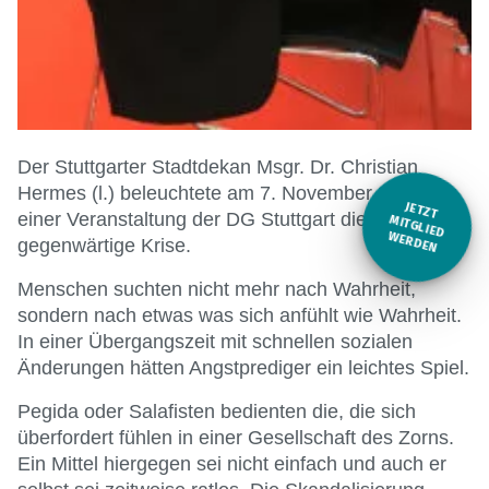
Der Stuttgarter Stadtdekan Msgr. Dr. Christian
Hermes (l.) beleuchtete am 7. November 2019 bei
JETZT
einer Veranstaltung der DG Stuttgart die
M
ITGLIED W
ERDEN
gegenwärtige Krise.
Menschen suchten nicht mehr nach Wahrheit,
sondern nach etwas was sich anfühlt wie Wahrheit.
In einer Übergangszeit mit schnellen sozialen
Änderungen hätten Angstprediger ein leichtes Spiel.
Pegida oder Salafisten bedienten die, die sich
überfordert fühlen in einer Gesellschaft des Zorns.
Ein Mittel hiergegen sei nicht einfach und auch er