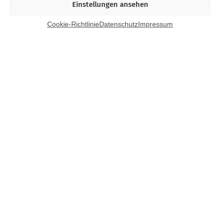
Einstellungen ansehen
Cookie-Richtlinie
Datenschutz
Impressum
Kontakt
Bund Katholischer Unternehmer e.V.
Horbeller Str. 19
50858 Köln
E-Mail:
info@bku.de
Telefon: 02 21 / 272 37 – 0
BKU vor Ort
Aachen
Augsburg
Bamberg
Berlin-Brandenburg
Bonn