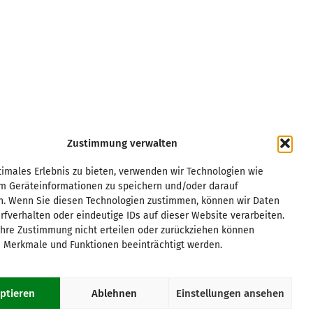
Zustimmung verwalten
Kurpfalz
Regensburg
Leipzig
Rhein/Main
imales Erlebnis zu bieten, verwenden wir Technologien wie
um Geräteinformationen zu speichern und/oder darauf
Magdeburg
Ruhrgebiet
n. Wenn Sie diesen Technologien zustimmen, können wir Daten
München
Saar/Trier
rfverhalten oder eindeutige IDs auf dieser Website verarbeiten.
Münster
Stuttgart
hre Zustimmung nicht erteilen oder zurückziehen können
Osnabrück
Würzburg
 Merkmale und Funktionen beeinträchtigt werden.
Paderborn
Passau
ptieren
Ablehnen
Einstellungen ansehen