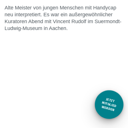
Alte Meister von jungen Menschen mit Handycap
neu interpretiert. Es war ein außergewöhnlicher
Kuratoren Abend mit Vincent Rudolf im Suermondt-
Ludwig-Museum in Aachen.
JETZT
M
ITGLIED W
ERDEN