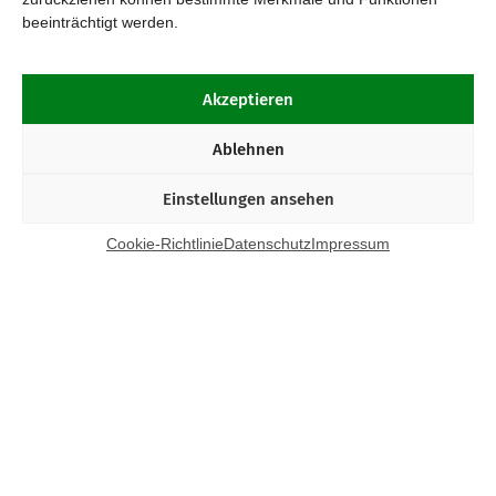
beeinträchtigt werden.
Akzeptieren
Ablehnen
Einstellungen ansehen
Cookie-Richtlinie
Datenschutz
Impressum
Kontakt
Bund Katholischer Unternehmer e.V.
Horbeller Str. 19
50858 Köln
E-Mail:
info@bku.de
Telefon: 02 21 / 272 37 – 0