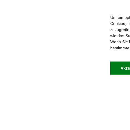
Aachen
Erfurt
Um ein opt
Augsburg
Freiburg
Cookies, u
Bamberg
Fulda
zuzugreife
Berlin-Brandenburg
Görlitz
wie das Su
Bonn
Hamburg
Wenn Sie i
Dresden
Hannover/Hildesheim
bestimmte
Düsseldorf
Koblenz
Eichstätt
Köln
Akze
V.
IMPRESSUM
DATENSCHUTZ
LINKS
C