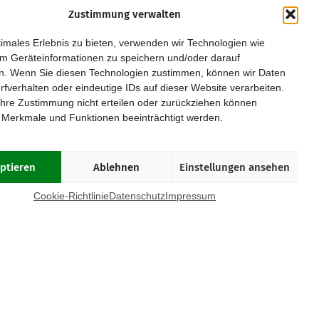
Zustimmung verwalten
Kurpfalz
Regensburg
imales Erlebnis zu bieten, verwenden wir Technologien wie
Leipzig
Rhein/Main
m Geräteinformationen zu speichern und/oder darauf
Magdeburg
Ruhrgebiet
n. Wenn Sie diesen Technologien zustimmen, können wir Daten
München
Saar/Trier
rfverhalten oder eindeutige IDs auf dieser Website verarbeiten.
Münster
Stuttgart
hre Zustimmung nicht erteilen oder zurückziehen können
Osnabrück
Würzburg
 Merkmale und Funktionen beeinträchtigt werden.
Paderborn
Passau
ptieren
Ablehnen
Einstellungen ansehen
OOKIE-RICHTLINIE (EU)
Cookie-Richtlinie
Datenschutz
Impressum