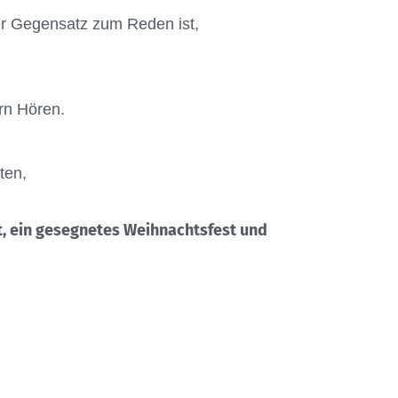
er Gegensatz zum Reden ist,
rn Hören.
ten,
t, ein gesegnetes Weihnachtsfest und
BKU vor Ort