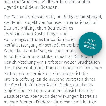
auch die Arbeit von Malteser International in
Uganda und dem Südsudan.
Der Gastgeber des Abends, Dr. Rüdiger von Stengel,
stellte ein Projekt von Malteser International zum
Bau und anfänglichen Betrieb eines
„Medizinischen Ausbildungs- und
Forschungszentrums für pädiatrische
JETZT
M
Notfallversorgung einschließlich Verbrennungen in
ITGLIED W
ERDEN
Kampala, Uganda“ vor, welches er als
Ankerförderer unterstützen möchte. Die Global
Health Abteilung von Professor Walter Bruchausen
der Universitätsklinik Bonn ist einer der fachlichen
Partner dieses Projektes. Ein anderer ist die
Patrizia-Stiftung, an dem Abend vertreten durch
die Geschäftsführerin Astrid Gabler, die dieses
Projekt über 25 Jahre vor allem hinsichtlich der
Bausubstanz, aber auch der Wirkungen betreuen
möchte. Weitere Förderer für dieses nachhaltige