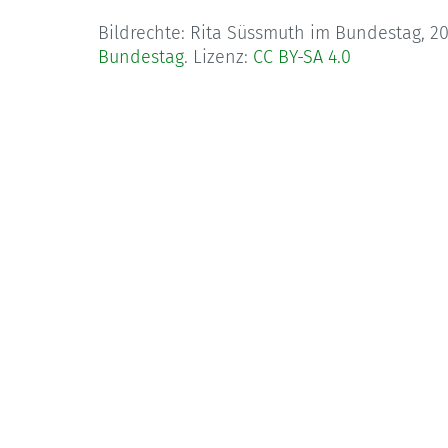
Bildrechte: Rita Süssmuth im Bundestag, 20
Bundestag
. Lizenz:
CC BY-SA 4.0
Kontakt
Bund Katholischer Unternehmer
e.V.
Horbeller Str. 19
50858 Köln
E-Mail:
info@bku.de
Telefon: 02 21 / 272 37 – 0