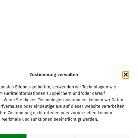
Zustimmung verwalten
Kurpfalz
Regensburg
Leipzig
Rhein/Main
imales Erlebnis zu bieten, verwenden wir Technologien wie
um Geräteinformationen zu speichern und/oder darauf
Magdeburg
Ruhrgebiet
n. Wenn Sie diesen Technologien zustimmen, können wir Daten
München
Saar/Trier
rfverhalten oder eindeutige IDs auf dieser Website verarbeiten.
Münster
Stuttgart
hre Zustimmung nicht erteilen oder zurückziehen können
Osnabrück
Würzburg
 Merkmale und Funktionen beeinträchtigt werden.
Paderborn
Passau