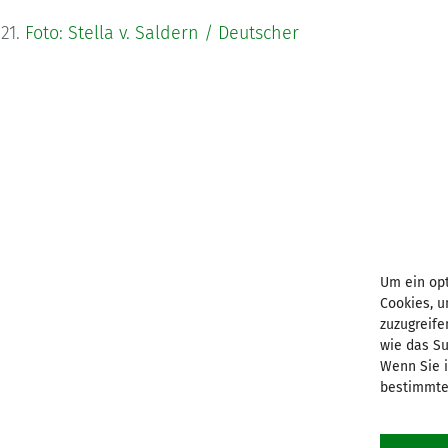
21.
Foto: Stella v. Saldern / Deutscher
BKU vor Ort
Aachen
Erfurt
Augsburg
Freiburg
Um ein opt
Bamberg
Fulda
Cookies, 
zuzugreife
Berlin-Brandenburg
Görlitz
wie das Su
Bonn
Hamburg
Wenn Sie i
Dresden
Hannover/Hildesheim
bestimmte
Düsseldorf
Koblenz
Eichstätt
Köln