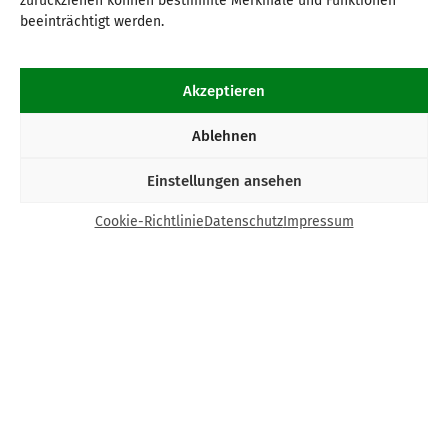
zurückziehen können bestimmte Merkmale und Funktionen
beeinträchtigt werden.
Akzeptieren
Ablehnen
Einstellungen ansehen
Cookie-Richtlinie
Datenschutz
Impressum
Kontakt
Bund Katholischer Unternehmer e.V.
Horbeller Str. 19
50858 Köln
E-Mail:
info@bku.de
Telefon: 02 21 / 272 37 – 0