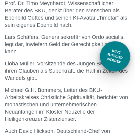
Prof. Dr. Timo Meynhardt, Wissenschaftlicher
Berater des BKU, denkt über den Menschen als
Ebenbild Gottes und seinen KI-Avatar „Timotar“ als
sein eigenes Ebenbild nach.
Lars Schäfers, Generalsekretär von Ordo socialis,
legt dar, inwiefern Geld der Gerechtigkeit dienen
kann.
JETZT
M
ITGLIED W
ERDEN
Lioba Müller, Vorsitzende des Jungen BKU, sieht
ihren Glauben als Superkraft, die Halt in Zeiten des
Wandels gibt.
Michael G.H. Bommers, Leiter des BKU-
Arbeitskreises Christliche Spiritualität, berichtet von
monastischen und unternehmerischen
Neuanfängen im Kloster Neuzelle der
Heiligenkreuzer Zisterzienser.
Auch David Hickson, Deutschland-Chef von