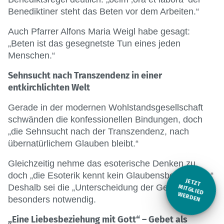
Benediktiner steht das Beten vor dem Arbeiten.“
Auch Pfarrer Alfons Maria Weigl habe gesagt:
„Beten ist das gesegnetste Tun eines jeden
Menschen.“
Sehnsucht nach Transzendenz in einer
entkirchlichten Welt
Gerade in der modernen Wohlstandsgesellschaft
schwänden die konfessionellen Bindungen, doch
„die Sehnsucht nach der Transzendenz, nach
übernatürlichem Glauben bleibt.“
Gleichzeitig nehme das esoterische Denken zu,
doch „die Esoterik kennt kein Glaubensbekenntnis.“
JETZT
Deshalb sei die „Unterscheidung der Geister“ heute
M
ITGLIED W
ERDEN
besonders notwendig.
„Eine Liebesbeziehung mit Gott“ – Gebet als