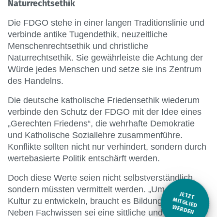
Naturrechtsethik
Die FDGO stehe in einer langen Traditionslinie und
verbinde antike Tugendethik, neuzeitliche
Menschenrechtsethik und christliche
Naturrechtsethik. Sie gewährleiste die Achtung der
Würde jedes Menschen und setze sie ins Zentrum
des Handelns.
Die deutsche katholische Friedensethik wiederum
verbinde den Schutz der FDGO mit der Idee eines
„Gerechten Friedens“, die wehrhafte Demokratie
und Katholische Soziallehre zusammenführe.
Konflikte sollten nicht nur verhindert, sondern durch
wertebasierte Politik entschärft werden.
Doch diese Werte seien nicht selbstverständlich,
sondern müssten vermittelt werden. „Um solche
JETZT
Kultur zu entwickeln, braucht es Bildung“, so Göbel.
M
ITGLIED W
ERDEN
Neben Fachwissen sei eine sittliche und