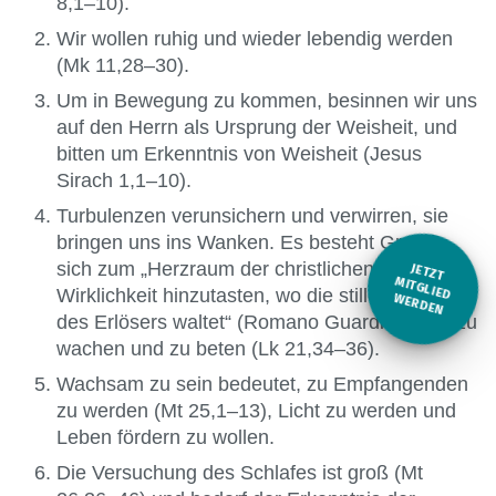
8,1–10).
Wir wollen ruhig und wieder lebendig werden
(Mk 11,28–30).
Um in Bewegung zu kommen, besinnen wir uns
auf den Herrn als Ursprung der Weisheit, und
bitten um Erkenntnis von Weisheit (Jesus
Sirach 1,1–10).
Turbulenzen verunsichern und verwirren, sie
bringen uns ins Wanken. Es besteht Grund,
sich zum „Herzraum der christlichen
JETZT
M
Wirklichkeit hinzutasten, wo die stille Allmacht
ITGLIED W
ERDEN
des Erlösers waltet“ (Romano Guardini), und zu
wachen und zu beten (Lk 21,34–36).
Wachsam zu sein bedeutet, zu Empfangenden
zu werden (Mt 25,1–13), Licht zu werden und
Leben fördern zu wollen.
Die Versuchung des Schlafes ist groß (Mt