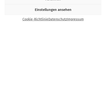
Einstellungen ansehen
Cookie-Richtlinie
Datenschutz
Impressum
Kontakt
Bund Katholischer Unternehmer e.V.
Horbeller Str. 19
50858 Köln
E-Mail:
info@bku.de
Telefon: 02 21 / 272 37 – 0
BKU vor Ort
Aachen
Augsburg
Bamberg