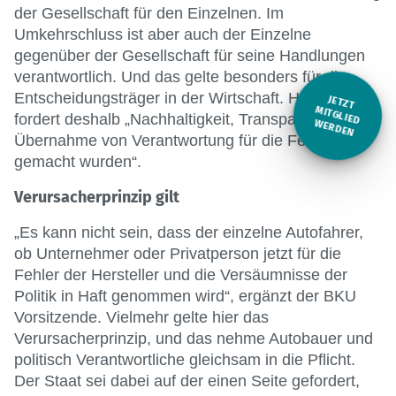
der Gesellschaft für den Einzelnen. Im
Umkehrschluss ist aber auch der Einzelne
gegenüber der Gesellschaft für seine Handlungen
verantwortlich. Und das gelte besonders für die
Entscheidungsträger in der Wirtschaft. Hemel
JETZT
M
fordert deshalb „Nachhaltigkeit, Transparenz und
ITGLIED W
ERDEN
Übernahme von Verantwortung für die Fehler, die
gemacht wurden“.
Verursacherprinzip gilt
„Es kann nicht sein, dass der einzelne Autofahrer,
ob Unternehmer oder Privatperson jetzt für die
Fehler der Hersteller und die Versäumnisse der
Politik in Haft genommen wird“, ergänzt der BKU
Vorsitzende. Vielmehr gelte hier das
Verursacherprinzip, und das nehme Autobauer und
politisch Verantwortliche gleichsam in die Pflicht.
Der Staat sei dabei auf der einen Seite gefordert,